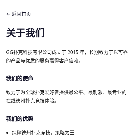
← 返回首页
关于我们
GG扑克科技有限公司成立于 2015 年，长期致力于以可靠
的产品与优质的服务赢得客户信赖。
我们的使命
致力于为全球扑克爱好者提供最公平、最刺激、最专业的
在线德州扑克竞技体验。
我们的优势
纯粹德州扑克竞技，策略为王